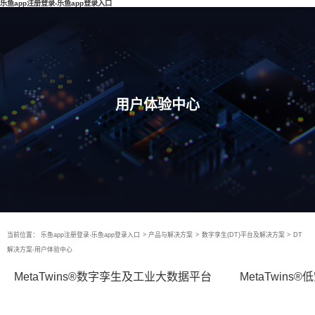
乐鱼app注册登录-乐鱼app登录入口
用户体验中心
当前位置：
乐鱼app注册登录-乐鱼app登录入口
>
产品与解决方案
>
数字孪生(DT)平台及解决方案
>
DT
解决方案-用户体验中心
MetaTwins®数字孪生及工业大数据平台
MetaTwin