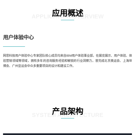
应用概述
APPLICATION OVERVIEW
用户体验中心
网思科技用户体验中心专家团队核心成员均来自IBM用户体验事业部。在展览展示、用户体验、体
验营销领域等领域，拥有多年的咨询服务经验和敏锐的行业洞察力。曾完成北京奥运会、上海世
博会、广州亚运会中众多重要项目的设计和建设工作。
产品架构
SYSTEM ARCHITECTURE