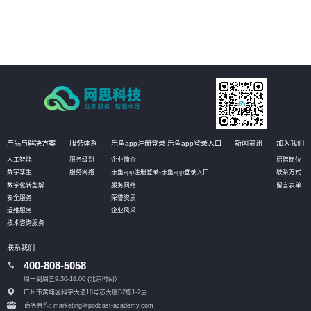
04
精准营销决策：
基于
大量用户数据，为企业提供精准的用户画像和市场洞察，
制定更加精准的营销策略和推广活动，提高营销效果和投资回报率。
产品与解决方案
服务体系
乐鱼app注册登录-乐鱼app登录入口
新闻资讯
加入我们
人工智能
服务级别
企业简介
招聘岗位
数字孪生
服务网络
乐鱼app注册登录-乐鱼app登录入口
联系方式
数字化转型解
服务网络
留言表单
安全服务
荣誉资质
运维服务
企业风采
技术咨询服务
联系我们
400-808-5058
周一到周五9:30-18:00 (北京时间）
广州市黄埔区科学大道18号芯大厦B2栋1-2层
商务合作: marketing@podcast-academy.com