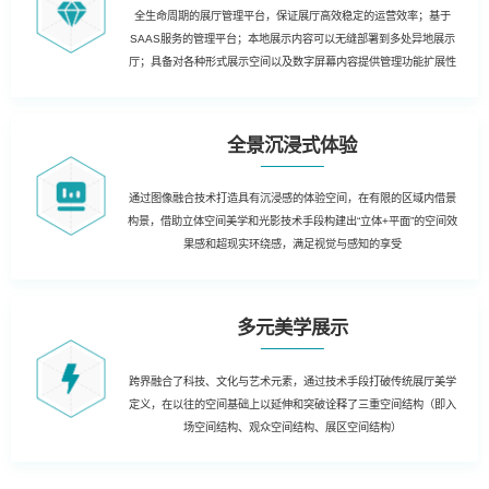
全生命周期的展厅管理平台，保证展厅高效稳定的运营效率；基于
SAAS服务的管理平台；本地展示内容可以无缝部署到多处异地展示
厅；具备对各种形式展示空间以及数字屏幕内容提供管理功能扩展性
全景沉浸式体验
通过图像融合技术打造具有沉浸感的体验空间，在有限的区域内借景
构景，借助立体空间美学和光影技术手段构建出“立体+平面”的空间效
果感和超现实环绕感，满足视觉与感知的享受
多元美学展示
跨界融合了科技、文化与艺术元素，通过技术手段打破传统展厅美学
定义，在以往的空间基础上以延伸和突破诠释了三重空间结构（即入
场空间结构、观众空间结构、展区空间结构）