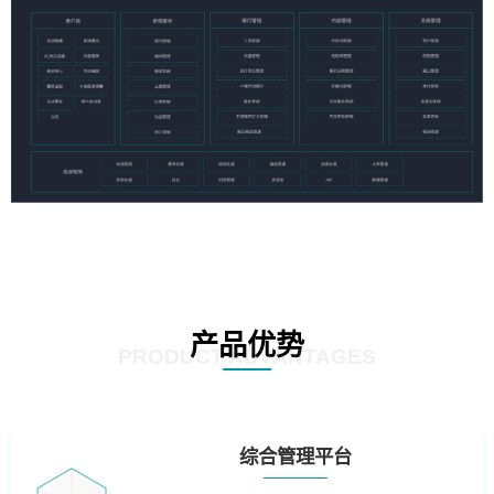
产品优势
PRODUCT ADVANTAGES
综合管理平台