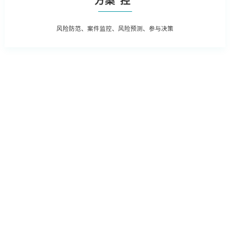
方案“控”
风险防范、案件监控、风险预测、参与决策
根据全生命周期管理特点，对案件管
在支持法务基础数
理、争议诉讼、知识产权等核心业务
确、及时记录的基础