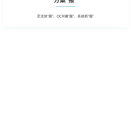
方案“报”
灵活快“报”、OCR辅“报”、系统抓“报”
宣传，APP、微信、
强化作业流程分析，落实责任主体，
撑，普法讲座，普法刊
促使法务管理规范、标准、流程的有