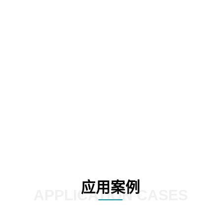
考依据
支撑专业度
物，精品课程
员工学法守法
与度，
2
03
应用案例
APPLICATION CASES