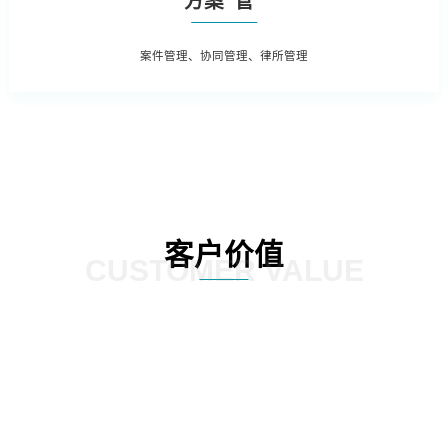
方案“管”
案件管理、协同管理、律所管理
客户价值
CUSTOMER VALUE
据和法务数据精
加强律师所管理，增加引入、考核评
加强全方位普法
上，为企业经营
价、监督执行等相关流程，提高法律
PC端同步支