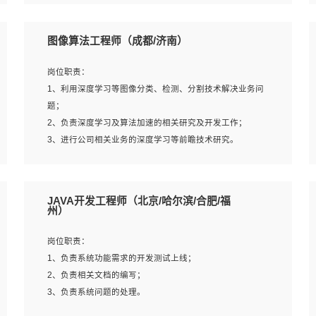
4、 熟悉NLP相关算法与实现；
岗位要求：
5、至少有一次及以上问答系统的项目实践，熟悉问答系统
1、本科及以上学历，计算机相关专业；
图像算法工程师（成都/济南）
全流程开发者优先；
2、1年以上Golang开发工作经验，能独立完成相应项目开
6、有较强的问题分析和处理能力，良好的团队合作意识；
发；
岗位职责：
7、 参与过相关竞赛或科研项目者优先。
3、基础扎实、熟悉数据结构与算法，熟悉多线程、多进
1、利用深度学习等图像分类、检测、分割技术解决业务问
程、IO复用等并发编程思维与实现，熟悉常用开源框架及设
题；
计模式；
2、负责深度学习及算法加速的相关研究及开发工作；
4、熟悉Golang、连接池、消息队列等组件使用、熟悉后端
3、进行公司相关业务的深度学习等前瞻技术研究。
开发、测试、调试流程跟工具使用；
5、对技术有激情，喜欢钻研，能快速接受和掌握新技术，
学习能力和工作责任心强，良好的沟通表达能力和团队协作
岗位要求：
JAVA开发工程师（北京/哈尔滨/合肥/福
能力。
1、统招本科以上学历，图形图像、计算机或数学相关专
州）
业；
2、2年以上图像处理开发经验，熟悉python和spark开发；
岗位职责：
3、熟练使用TensorFlow、Theano、Keras 及 Caffe 任意一
1、负责系统功能需求的开发测试上线；
种主流深度学习框架搭建深度学习系统环境；
2、负责相关文档的编写；
4、熟悉OPENCV、HALCON等常用图像处理软件，熟练进
3、负责系统问题的处理。
行图像处理；