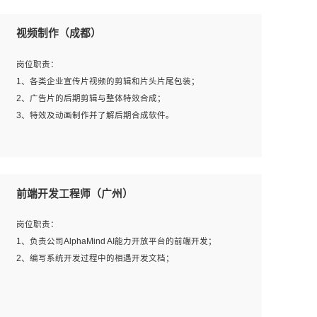
视频制作（成都）
岗位职责：
1、各类企业宣传片视频的剪辑和片头片尾包装；
2、广告片的后期剪辑与整体特效合成；
3、特效及动画制作并了解后期合成软件。
岗位要求：
1、热爱影视，责任心强，有强烈的兴趣和后期制作的主观
前端开发工程师（广州）
能动性；
2、熟练使用After Effect、Photo Shop、熟练掌握视频剪辑
岗位职责：
和特效包装软件；
1、负责公司AlphaMind AI能力开放平台的前端开发；
3、能对影片后期进行整体调色控制，具备一定审美感；
2、编写系统开发过程中的相遇开发文档；
4、在剪辑上会思考，有一定编导思维；
5、踏实， 勤奋，愿意在工作中不断学习，提高自我；
6、能与同事友好相处。
岗位要求：