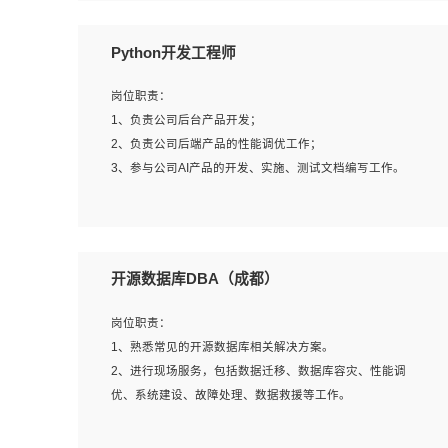
岗位要求：
Python开发工程师
1、全日制本科计算机相关专业毕业，3年以上相关工作经
验；
岗位职责：
2、精通linux操作系统的运行维护，具有故障处理的能力
1、负责公司后台产品开发；
3、熟练使用脚本语言，shell/python任一种，熟练使用
2、负责公司后端产品的性能调优工作；
Ansible
3、参与公司AI产品的开发、实施、测试文档编写工作。
4、熟悉linux常见服务、中间件的基本原理、部署以及故障
处理，如：Mysql、Apache、Nginx、Zabbix、Kafka等
5、熟悉主流虚拟化技术，如：VMware、KVM
岗位要求:
6、具备网络方面的基础知识，熟悉常见的网络协议，如
1、计算机相关专业，本科及以上学历，2年以上后端开发经
开源数据库DBA（成都）
TCP/IP，转发原理，路由优先级等
验，有过运营商项目经验的更佳；
7、了解容器技术，熟悉docker或podman
2、熟练python编程语言，熟悉服务端开发流程，熟悉常见
岗位职责：
8、有良好的文档编写能力和沟通能力，有RHCE证书优先
的算法和数据结构；
1、熟悉常见的开源数据库相关解决方案。
3、熟悉数据库开发，熟悉Mysql、Oracle、MongoDb数据
2、进行现场服务，包括数据迁移、数据库容灾、性能调
库应用开发其中一种；
优、系统建设、故障处理、数据救援等工作。
4、熟悉Python Wed框架（Django/Flask...）代码能力优
秀，熟悉编码规范和具备良好的文档编写能力）；