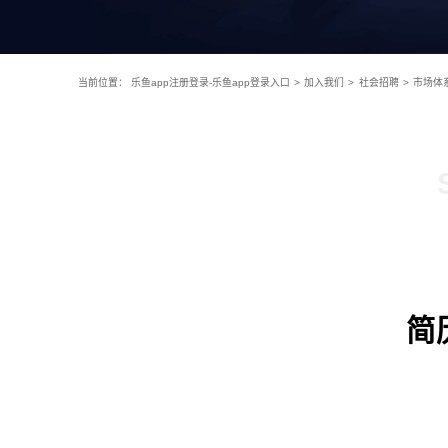
当前位置：
乐鱼app注册登录-乐鱼app登录入口
>
加入我们
>
社会招聘
>
市场体
简历