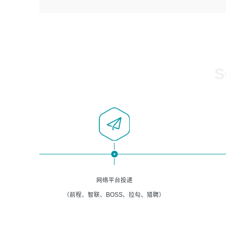
4、负责系统运维相关文档编写。
者优先；
5、负责现场对接客户，沟通事项。
6、具备良好的客户意识与沟通能力，善于学习思考、创新
与团队协作，认真负责、执行力与抗压力强。
岗位要求：
1、计算机相关专业本科以上学历，1年以上软件系统运维经
S
验。
2、精通linux命令。
3、熟悉oracle、mysql 数据库。
4、善于沟通，具有良好的团队合作精神和协作能力。
5、必须有实际的生产环境系统维护经验。
6、有中国移动安全态势系统相关项目经验优先考虑。
网络平台投递
（前程、智联、BOSS、拉勾、猎聘）