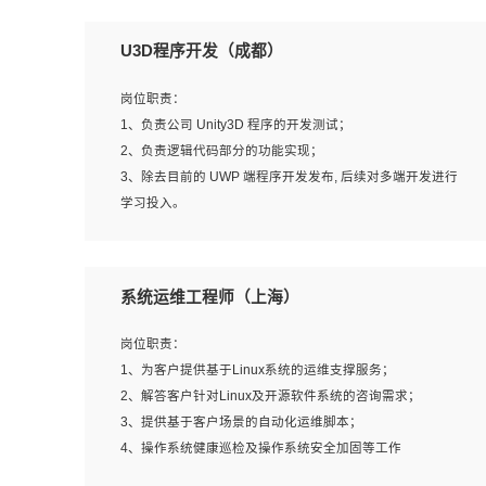
U3D程序开发（成都）
岗位职责：
1、负责公司 Unity3D 程序的开发测试；
2、负责逻辑代码部分的功能实现；
3、除去目前的 UWP 端程序开发发布, 后续对多端开发进行
学习投入。
岗位要求：
系统运维工程师（上海）
1、全日制本科相关专业，具有相关开发经验?年以上；
2、熟练掌握 Unity3D 程序开发，精通 C# 语言开发；
岗位职责：
3、具有大量插件的使用调试经历，开发测试过 UWP 端程
1、为客户提供基于Linux系统的运维支撑服务；
序者优先；
2、解答客户针对Linux及开源软件系统的咨询需求；
4、有良好的沟通能力和团队合作意识；
3、提供基于客户场景的自动化运维脚本；
5、开发过 HoloLens 程序者优先。
4、操作系统健康巡检及操作系统安全加固等工作