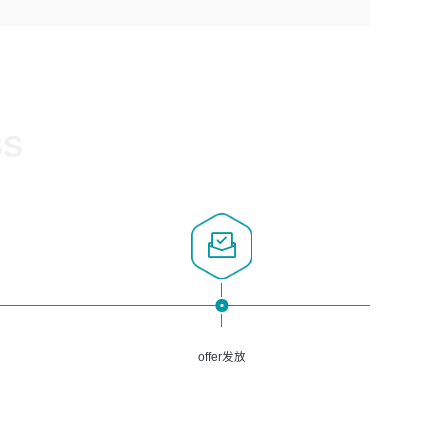
1、计算机相关专业，大专以上学历，2年以上开发运维工作
5、熟悉Spring、Mybatis等开源框架和常用apache组件,熟
3、深入理解公司各项AI产品和技术信息；具有较强的文档
经验；
悉Web服务端开发的各种常用框架和技术Springboot、
编写能力，能独立撰写PPT、方案建议书等，面试时需携带
2、必须具备的能力：有丰富的运维开发和K8S运维经验；
Shiro、springcloud等；熟悉Linux常用命令和了解常用脚
个人制作的专业PPT文件进行展示。
熟悉K8S、Git、docker等相关工具使用；熟练掌握Linux环
本语言，较丰富的线上系统运维经验，复杂问题排查思路清
境下的Shell语言 ；工作责任感强、具有良好的沟通能力、
晰。
服务意识；
SS
3、掌握Linux环境下的Python编程语言；
4、掌握DevOps思想、方法和流程。Jenkins工具使用；
5、掌握常见中间件配置与优化，如mysql、nginx等；
6、掌握服务器的维护，熟悉linux系统的常用操作；
7、掌握和第三方系统API接口的维护操作，和安全漏洞扫描
的修复工作。
offer发放