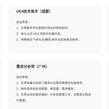
UE4技术美术（成都）
岗位职责：
1、负责数字孪生数据可视化的特效制作；
2、参与公司 UE4 项目的支援开发；
3、特殊情况下参与3D模型 制作及其他相关制作；
岗位要求：
1、全日制本科以上学历，美术、动画相关专业毕业，具有
需求分析师（广州）
相关效果制作经验2年以上；
2、熟练掌握 Particle 或 Niagara 制作特效模块；
岗位职责：
3、想象力丰富, 有一定的艺术审美深度；
1、负责收集业务部门需求以及需求紧要优先级排序；
4、有良好的场景特效搭建功底；
2、制作需求相关流程图、原型图、需求报告；
5、熟悉 3Ds Max 或者 Maya；
3、负责业务的需求调研、分析和管理工作，对需求文档进
6、有良好的沟通能力和团队合作意识；
行管理；
7、参与过建筑结构表现相关项目者优先
4、发现业务操作流程中的痛点，并提出对应的解决方案；