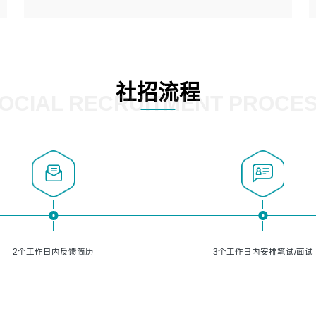
5、熟悉主流的分类算法、聚类算法和关联分析算法原理，
能熟练使用神经网络算法的进行业务建模；
岗位要求：
6、对OCR领域有深入的研究，熟悉模型调参，压缩和整型
1、精通java编程，熟悉vue和jsp编程；
化方法；
2、熟悉linux命令；
7、熟悉mysql、oracle、MongoDB、redis等其中一种数据
3、熟练使用springmvc、springcloud、webservice等框架
社招流程
库使用。
进行开发；
OCIAL RECRUITMENT PROCE
4、熟练使用oracle、mysql进行开发；
5、熟悉流程开发如使用activiti；
6、计算机相关专业本科以上学历，3年以上开发工作经验。
2个工作日内反馈简历
3个工作日内安排笔试/面试