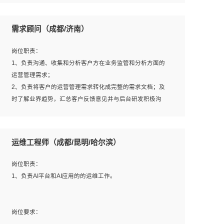
6、熟悉主流数据库、应用服务器、中间件部署架构和运维
用；
方法；
5、根据业务架构设计与业务需求，上接业务设计下接系统
需求顾问（成都/济南）
7、具备资源池迁移、应用及数据迁移、异构数据迁移相关
设计，编写系统概要设计，指导技术骨干进行系统详细设
经验；
计。
岗位职责：
8、具有HCIE/H3CIE/VMware/阿里云等云计算方向认证者
1、负责沟通、收集和分析客户方在业务监管和分析方面的
优先；
运营管理需求；
岗位要求：
2、负责将客户的运营管理需求转化成完整的需求文档；及
1、全日制统招本科及以上学历，计算机相关专业毕业，5年
时了解业界趋势，汇总客户反馈意见并与后台研发积极沟
以上开发工作经验；
通，从而提升产品在市场中的竞争力；
2、具有扎实的java编程功底和良好的编码习惯，有分布
3、配合客户整理项目汇报材料。
式、多线程及高并发系统开发经验和性能调优经验尤佳；熟
运维工程师（成都/昆明/哈尔滨）
悉JVM调优；掌握基础中间件、基础架构方案和云平台、云
产品功能特性，熟练使用相关平台的功能和了解其背后实现
岗位要求：
岗位职责：
机制；
1、3年以上运营或解决方案的工作经验。
1、负责AI平台和AI应用的的运维工作。
3、精通主流开发框架经验，精通一门主流开发语言；熟悉
2、具备良好的逻辑能力、沟通能力和文字处理能力，能够
主流开源框架源码；
从海量数据中发现关键特征，可独立提出完整的优化方案,
4、具有一定的大中型项目参与经验，有中间件、基础组件
并推动方案执行达成结果；熟练使用PPT、WORD、
岗位要求：
和框架的研发经验，具备研发管理流程建设经验；
EXCEL等办公软件；