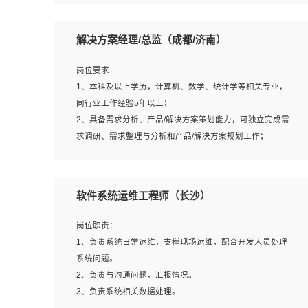
5、沟通表达能力强，具备团队协作能力。
岗位要求：
1、本科以上相关专业毕业，拥有三年以上相关数据工作经
解决方案经理/总监（成都/济南）
验经验。
2、熟悉PostgreSQL、redis、MongoDB、ElasticSearch等
岗位要求
开源数据库运维管理，拥有开发经验优先。
1、本科及以上学历，计算机、数学、统计学等相关专业，
3、熟悉Oracle、MySQL、SQLServer中一种或多种优先。
同行业工作经验5年以上；
4、熟悉Hadoop、HBASE、Spark等大数据平台优先。
2、具备需求分析、产品/解决方案策划能力，可独立完成需
5、熟悉linux或任意一种unix操作系统，如有较强操作系统
求调研、需求整理与分析和产品/解决方案规划工作；
侧工作经验者优先。
3、逻辑缜密，对用户产品/解决方案体验敏感，对数据敏
6、具备丰富的项目实施经验，较强的自我学习能力。
感，有产品/解决方案意识，有主见，以数据为驱动，以结
7、责任心强，为人友好，沟通能力强，具有良好的团队意
果为导向；
软件系统运维工程师（长沙）
识。
4、具有丰富的AI产品/解决方案解决方案经验，能够针对客
户的需求，快速响应输出相关的解决方案，包括视频分析、
岗位职责：
图像识别、NLP、OCR、机器学习等；
1、负责系统日常运维，支撑现场运维，配合开发人员处理
5、具备AI技术背景，掌握TensorFlow、PyTorch、Spark
系统问题。
MLlib、SK-Learn等常见AI算法框架，对人脸识别、目标检
2、负责与沟通问题，汇报情况。
测、图像识别、OCR、NLP等AI算法有深刻理解。具有AI平
3、负责系统相关数据处理。
台级产品/解决方案从业经验者优先。具有大数据技术背景