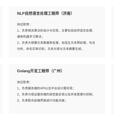
5、完成其他上级领导交予的任务和工作。
NLP自然语言处理工程师（济南）
岗位要求：
岗位职责：
1、本科以上学历，一年以上需求分析相关经验者优先；
1、负责相关算法的设计与实现，主要包括自然语言处理、
2、熟悉产品及需求规划工具，如:Axure、Xmind、MS
通用机器学习算法；
Project等；
2、负责大规模文本数据库处理，包括生文本预处理，句法
3、具备良好的交流协调能力，有较强的责任感、工作积极
分析，命名实体识别，文本分类与文本摘要生成；
主动；
3、跟踪自然语言处理的前沿技术和业界先进的模型应用；
4、有较强的系统需求分析、文档编写能力、沟通能力；
4、负责问答系统的搭建和知识图谱的建立；
5、具备与多团队合作的经验，良好团队协作精神；
Golang开发工程师（广州）
岗位要求：
岗位职责：
1、1年及以上自然语言处理方向研究或工作经验，统招本科
1、负责服务端的API以及平台设计跟实现；
及以上学历；
2、负责与保证服务端的高性能实现以及并发管理与控制；
2、熟悉tensorflow，keras，pytorch等常规深度学习框架，
3、负责配合前端界面进行功能对接；
快速根据客户需求实现有效的模型；
3、熟悉掌握至少一种编程语言，如：Python，Java；