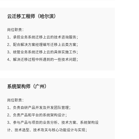
1、全日制本科及以上学历，计算机相关专业毕业，一年以
上前端开发工作经验；
云迁移工程师（哈尔滨）
2、熟练掌握HTML、CSS、JavaScript等web相关技术；
3、熟悉react/vue/angular任何一种前端框架，熟悉react优
岗位职责：
先；
1、承担业务系统迁移上云的技术咨询服务；
4、熟悉webpack配置和git操作；
2、配合解决方案经理编写迁移上云类方案；
5、善于沟通，具有团队意识；
3、统管业务系统迁移上云的具体实施工作；
4、解决迁移过程中所遇到的一些技术问题；
岗位要求：
系统架构师（广州）
1、专科及以上学历，三年以上工作经验，计算机等相关专
业；
岗位职责：
2、具备常见业务系统资源评估、部署优化和故障排查的能
1、负责自研产品开发及开发团队管理；
力；
2、负责产品和平台的系统架构设计；
3、熟悉常见操作系统、存储、网络、 IO 等相关原理；
3、参与产品与项目的业务分析、技术方案、系统架构设
4、具有迁移工具实操经验，具备P2V、V2V迁移能力；
计、技术选型、技术攻关与核心功能设计与实现；
5、熟练华为、VMware虚拟化、云计算及云存储技术；
4、根据业务及技术发展，做前瞻性的技术分析、研究及应