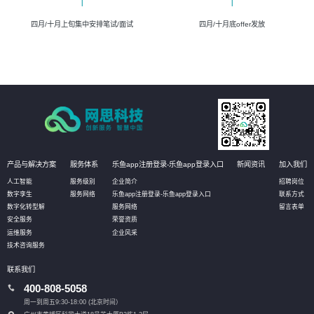
四月/十月上旬集中安排笔试/面试
四月/十月底offer发放
产品与解决方案
服务体系
乐鱼app注册登录-乐鱼app登录入口
新闻资讯
加入我们
人工智能
服务级别
企业简介
招聘岗位
数字孪生
服务网络
乐鱼app注册登录-乐鱼app登录入口
联系方式
数字化转型解
服务网络
留言表单
安全服务
荣誉资质
运维服务
企业风采
技术咨询服务
联系我们
400-808-5058
周一到周五9:30-18:00 (北京时间）