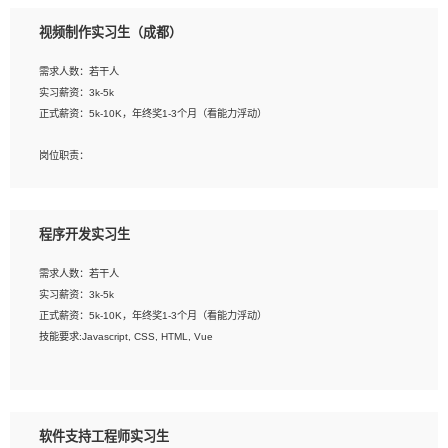
3、配合平面设计师完成项目最终的整体汇报方案；参与项目例会，项目完工总结报
视频制作实习生（成都）
告，设计项目文件管理和资料库维护；
4、 创新设计表现形式，优化流程、提高设计工作效率；
需求人数：若干人
5、 设计内容包括但不限于：展厅/博物馆/展馆的规划与空间设计，人机界面设计，
实习薪资：3k-5k
标志及吉祥物设计，效果图后期处理等。
正式薪资：5k-10K，年终奖1-3个月（看能力浮动）
岗位要求：
岗位职责：
1、艺术设计类相关专业；
1、各类企业宣传片视频的剪辑和片头片尾包装；
2、热爱展览展示设计工作，熟悉行业动向，设计专业知识和产品专业知识；
2、广告片的后期剪辑与整体特效合成；
3、具有良好的人际沟通、准确判断客户需求并执行的能力、较强的团队合作能力和
3、特效及动画制作并了解后期合成软件。
服务意识。
程序开发实习生
岗位要求：
需求人数：若干人
1、热爱影视，责任心强，有强烈的兴趣和后期制作的主观能动性；
实习薪资：3k-5k
2、熟练使用After Effect、Photo Shop、熟练掌握视频剪辑和特效包装软件；
正式薪资：5k-10K，年终奖1-3个月（看能力浮动）
3、能对影片后期进行整体调色控制，具备一定审美感；
技能要求:Javascript, CSS, HTML, Vue
4、在剪辑上会思考，有一定编导思维；
5、踏实， 勤奋，愿意在工作中不断学习，提高自我；
工作职责：
6、能与同事友好相处。
1. 负责公司的前端项目的开发;
2. 负责公司已有项目的维护及迭代;
软件支持工程师实习生