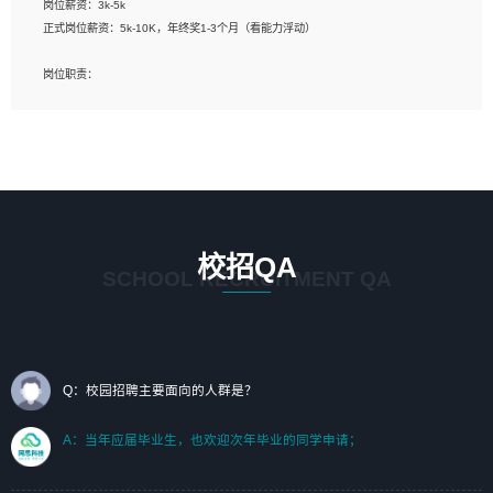
岗位薪资：3k-5k
标志及吉祥物设计，效果图后期处理等。
正式岗位薪资：5k-10K，年终奖1-3个月（看能力浮动）
岗位要求：
岗位职责：
1、艺术设计类相关专业；（其中需求分析顾问不限专业）
1、完成主要工作：项目解决方案策划与编写，项目投标方案编写、项目申报方案编
2、热爱展览展示设计工作，熟悉行业动向，设计专业知识和产品专业知识；
写；
3、具有良好的人际沟通、准确判断客户需求并执行的能力、较强的团队合作能力和
2、人才队伍建设：完善SPL人才沉淀，积聚力量，为公司各省项目打单提供全面支
服务意识。
撑。
任职要求：
1. 熟悉 Javascript, CSS, HTML, Vue, Git;
校招QA
2. 熟悉 前端常用框架, 能独立完成设计给予的 UI 效果;
SCHOOL RECRUITMENT QA
3. 有良好的代码习惯, 低级错误出现频率低;
4. 具备优秀的沟通和协调能力，能承受比较大的工作压力;
5. 自我驱动力强, 能自主学习新知识新技术, 并具有较强的自学能力;
6. 了解前端设计及后端开发, 可快速和同事对接工作;
7. 了解或熟悉 WebGL 及相关框架优先。
Q：校园招聘主要面向的人群是？
（岗位人员专职于行业应用解决方案、项目申报方案、投标方案的策划编写）
A：当年应届毕业生，也欢迎次年毕业的同学申请；