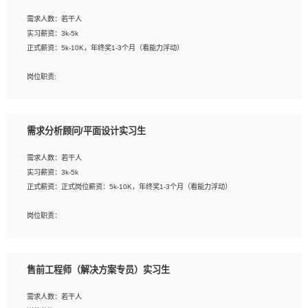
工作要求:
需求人数：若干人
1. 熟悉 Javascript, CSS, HTML, Vue, Git;
实习薪资：3k-5k
2. 熟悉前端常用框架, 能独立完成设计给予的 UI 效果;
正式薪资：5k-10K，年终奖1-3个月（看能力浮动）
3. 有良好的代码习惯, 低级错误出现频率低;
4. 具备优秀的沟通和协调能力，能承受比较大的工作压力;
岗位职责:
5. 自我驱动力强, 能自主学习新知识新技术, 并具有较强的自学能力;
1. 为企业客户提供软件技术服务。包括安装、升级、配置、调优、故障诊断等工
6. 了解前端设计及后端开发, 可快速和同事对接工作;
作；
7. 了解或熟悉 WebGL 及相关框架优先。
2. 在此基础上，并能为客户提供客户化技术支持方案，提升软件使用效率与价值。
需求分析顾问/平面设计实习生
任职要求:
需求人数：若干人
1. 计算机专业相关背景；
实习薪资：3k-5k
2. 自我学习和动手能力强，对操作系统、数据库有一定基础和兴趣；
正式薪资：正式岗位薪资：5k-10K，年终奖1-3个月（看能力浮动）
3.沟通能力强、有基础客户服务意识。
岗位职责：
1、 沟通客户需求，分析其实施的可行性，辅助项目经理完成展示策划、设计；
2、 把握设计时间节点，控制设计进度，完成展示设计任务；
3、配合平面设计师完成项目最终的整体汇报方案；参与项目例会，项目完工总结报
售前工程师（解决方案专员）实习生
告，设计项目文件管理和资料库维护；
4、 创新设计表现形式，优化流程、提高设计工作效率；
需求人数：若干人
5、 设计内容包括但不限于：展厅/博物馆/展馆的规划与空间设计，人机界面设计，