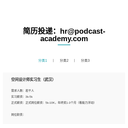
简历投递：hr@podcast-
academy.com
分类1
分类2
分类3
空间设计师实习生（武汉）
需求人数：若干人
实习薪资：3k-5k
正式薪资：正式岗位薪资：5k-10K，年终奖1-3个月（看能力浮动）
岗位职责：
1、 沟通客户需求，分析其实施的可行性，辅助项目经理完成展示策划、设计；
2、 把握设计时间节点，控制设计进度，完成展示设计任务；